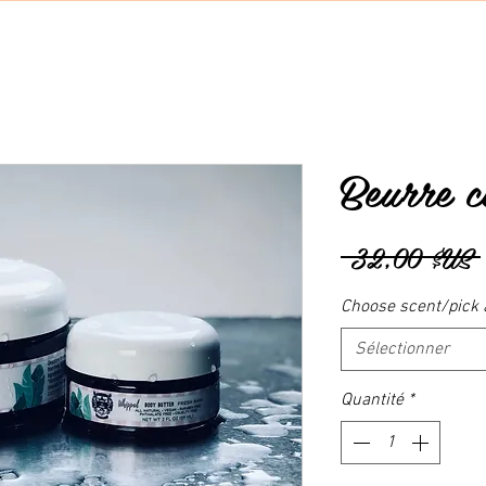
Beurre c
 32,00 $US 
Choose scent/pick 
Sélectionner
Quantité
*