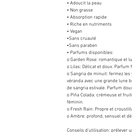
• Adoucit la peau
• Non grasse
• Absorption rapide
• Riche en nutriments
• Vegan
•Sans cruauté
•Sans paraben
• Parfums disponibles:
o Garden Rose: romantique et lu
o Lilas: Délicat et doux. Parfum f
o Sangria de minuit: fermez les
véranda avec une grande lune bri
de sangria estivale. Parfum doux
o Piña Colada: crémeuse et fruit
féminin.
o Fresh Rain: Propre et croustil
o Ambre: profond, sensuel et dé
Conseils d'utilisation: prélever 