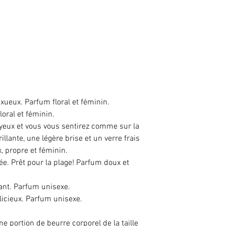
et autres document
évalués par la FDA
pas traiter, diagnos
maladie ou conditio
Lockheart Skincare 
cas de mauvaise uti
des produits fourni
xueux. Parfum floral et féminin.
loral et féminin.
 yeux et vous vous sentirez comme sur la
llante, une légère brise et un verre frais
, propre et féminin.
ée. Prêt pour la plage! Parfum doux et
lant. Parfum unisexe.
licieux. Parfum unisexe.
une portion de beurre corporel de la taille