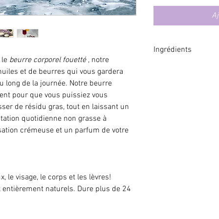
Aj
Ingrédients
 le
beurre corporel fouetté
, notre
* Beurre de graine
uiles et de beurres qui vous gardera
de noix d'Illipe bio
u long de la journée. Notre beurre
(noix de coco), * h
ent pour que vous puissiez vous
Chinensis (jojoba),
sser de résidu gras, tout en laissant un
parkii (beurre de k
atation quotidienne non grasse à
(maïs), parfum natu
sation crémeuse et un parfum de votre
* Ingrédients biolo
Tous les conteneurs
recycler ou réutilis
, le visage, le corps et les lèvres!
Ces informations so
 entièrement naturels. Dure plus de 24
éducatives uniquem
les déclarations sur