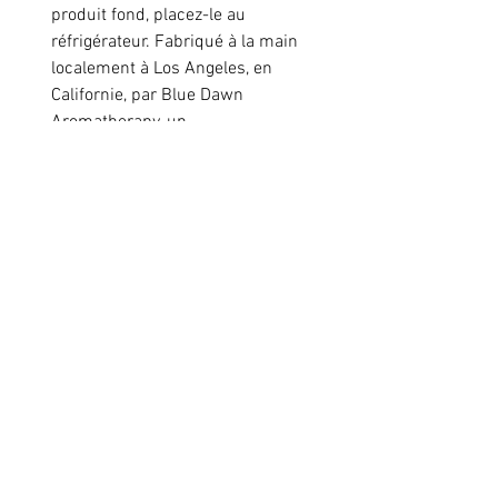
produit fond, placez-le au
réfrigérateur. Fabriqué à la main
localement à Los Angeles, en
Californie, par Blue Dawn
Aromatherapy, un
aromathérapeute agréé ™
exclusivement pour
Lockheart
Skincare
.
Ingrédients
Aqua (eau), * Shorea Stenoptera
(Illipe Nut) Seed Butter, * Prunus
Amygdalus Dulcis (Sweet
Amande) Oil, * Aleurites
Lockheart Skincare
Moluccana (Kukui Nut) Seed Oil, **
Emulsifying Wax NF, * Rosa Canina
(Rose Musquée) * Fruit